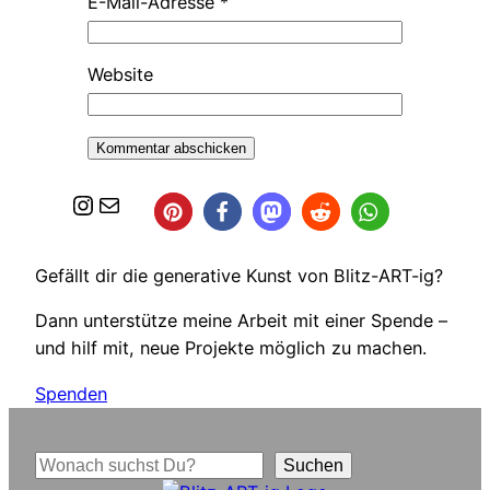
E-Mail-Adresse
*
Website
Instagram
E-Mail
Gefällt dir die generative Kunst von Blitz-ART-ig?
Dann unterstütze meine Arbeit mit einer Spende –
und hilf mit, neue Projekte möglich zu machen.
Spenden
S
Suchen