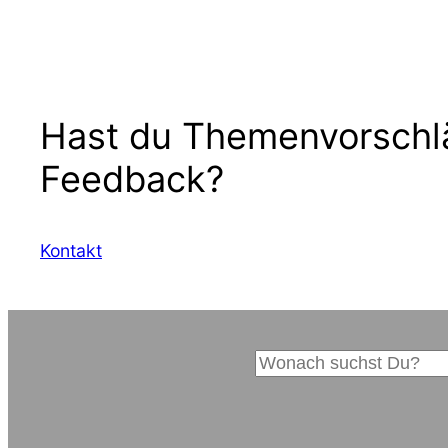
Hast du Themenvorschl
Feedback?
Kontakt
S
u
c
h