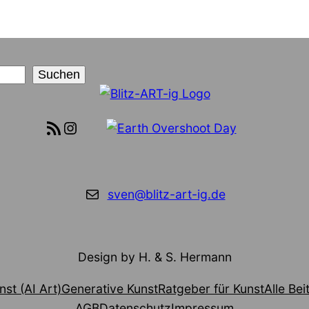
Suchen
RSS-Feed
Instagram
E-Mail
sven@blitz-art-ig.de
Design by H. & S. Hermann
nst (AI Art)
Generative Kunst
Ratgeber für Kunst
Alle Bei
AGB
Datenschutz
Impressum